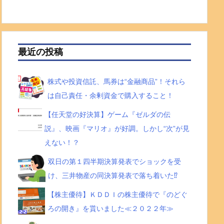
最近の投稿
株式や投資信託、馬券は“金融商品”！それら
は自己責任・余剰資金で購入すること！
【任天堂の好決算】ゲーム『ゼルダの伝
説』、映画『マリオ』が好調。しかし“次”が見
えない！？
双日の第１四半期決算発表でショックを受
け、三井物産の同決算発表で落ち着いた⁉
【株主優待】ＫＤＤＩの株主優待で『のどぐ
ろの開き』を貰いました≪２０２２年≫