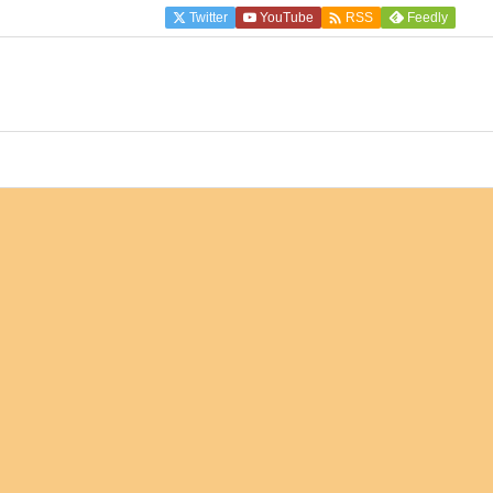

Twitter
YouTube
Feedly
RSS