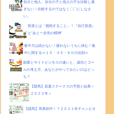
自分と他人、自分の子と他人の子を比較し過
ぎない！比較するのではなく〇〇にしなさ
い。
投資とは「挑戦すること」！『自己投資』
と“あと一歩先の精神”
集中力は続かない！疲れないうちに休む！集
中に関する≪１５・４５・９０の法則≫
副業とサイドビジネスの違いと、成功とゴー
ルの考え方。あなたがやってみたいのはどっ
ち？
【競馬】若葉ステークスの予想と結果＜
２０２２年＞
【競馬】馬券的中！？２０２１年チャンピオ